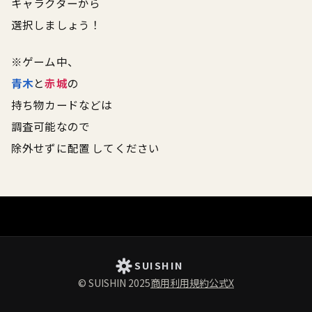
キャラクターから
選択しましょう！
※ゲーム中、
青木
と
赤城
の
持ち物カードなどは
調査可能なので
除外せずに配置 してください
SUISHIN
© SUISHIN 2025
商用利用規約
公式X