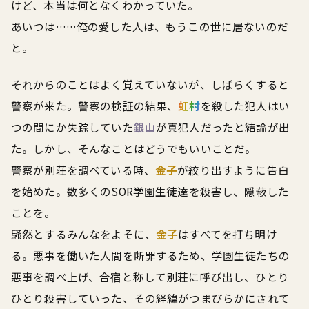
けど、本当は何となくわかっていた。
あいつは……俺の愛した人は、もうこの世に居ないのだ
と。
それからのことはよく覚えていないが、しばらくすると
警察が来た。警察の検証の結果、
虹村
を殺した犯人はい
つの間にか失踪していた
銀山
が真犯人だったと結論が出
た。しかし、そんなことはどうでもいいことだ。
警察が別荘を調べている時、
金子
が絞り出すように告白
を始めた。数多くのSOR学園生徒達を殺害し、隠蔽した
ことを。
騒然とするみんなをよそに、
金子
はすべてを打ち明け
る。悪事を働いた人間を断罪するため、学園生徒たちの
悪事を調べ上げ、合宿と称して別荘に呼び出し、ひとり
ひとり殺害していった、その経緯がつまびらかにされて