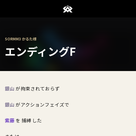
SORMM3 かるた様
エンディングF
銀山
が拘束されておらず
銀山
がアクションフェイズで
紫藤
を 捕縛 した