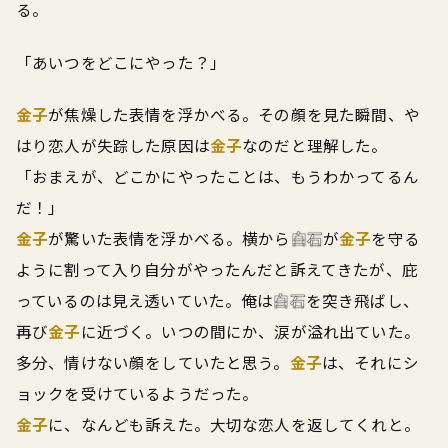
る。
「あいつをどこにやった？」
金子
が焦燥した表情を浮かべる。その顔を見た瞬間、や
はり恋人が失踪した原因は
金子
なのだと理解した。
「おまえが、どこかにやったことは、もうわかってるん
だ！」
金子
が驚いた表情を浮かべる。横から
白石
が
金子
を守る
ように割って入り自分がやったんだと訴えてきたが、庇
っているのは見え透いていた。俺は
白石
を突き飛ばし、
再び
金子
に近づく。いつの間にか、涙が溢れ出ていた。
多分、情けない顔をしていたと思う。
金子
は、それにシ
ョックを受けているようだった。
金子
に、なんども訴えた。大切な恋人を返してくれと。