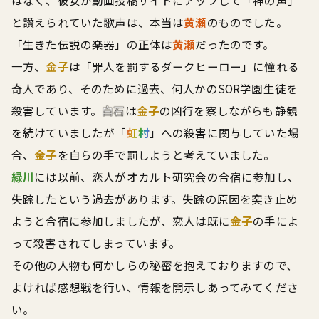
と讃えられていた歌声は、本当は
黄瀬
のものでした。
「生きた伝説の楽器」の正体は
黄瀬
だったのです。
一方、
金子
は「罪人を罰するダークヒーロー」に憧れる
奇人であり、そのために過去、何人かのSOR学園生徒を
殺害しています。
白石
は
金子
の凶行を察しながらも静観
を続けていましたが「
虹村
」への殺害に関与していた場
合、
金子
を自らの手で罰しようと考えていました。
緑川
には以前、恋人がオカルト研究会の合宿に参加し、
失踪したという過去があります。失踪の原因を突き止め
ようと合宿に参加しましたが、恋人は既に
金子
の手によ
って殺害されてしまっています。
その他の人物も何かしらの秘密を抱えておりますので、
よければ感想戦を行い、情報を開示しあってみてくださ
い。