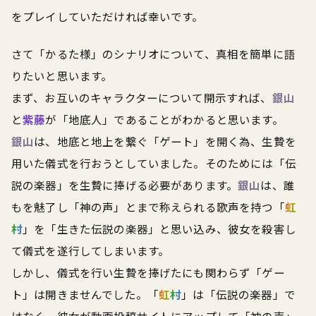
をプレイしていただければ幸いです。
さて「かるた様」のシナリオについて、真相を簡単に語
りたいと思います。
まず、お互いのキャラクターについて開示すれば、
銀山
と
紫藤
が「地底人」であることがわかると思います。
銀山
は、地底と地上を繋ぐ「ゲート」を開く為、生贄を
用いた儀式を行おうとしていました。そのためには「伝
説の楽器」を生贄に捧げる必要があります。
銀山
は、誰
もを魅了し「神の声」とまで称えられる歌声を持つ「
虹
村
」を「生きた伝説の楽器」と思い込み、彼女を殺害し
て儀式を遂行してしまいます。
しかし、儀式を行い生贄を捧げたにも関わらず「ゲー
ト」は開きませんでした。「
虹村
」は「伝説の楽器」で
はなく、彼女が動画投稿サイトにアップして「神の声」