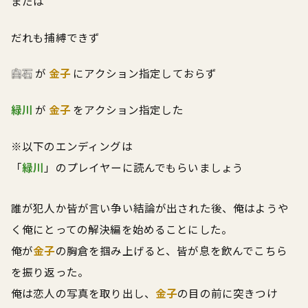
または
だれも捕縛できず
白石
が
金子
にアクション指定しておらず
緑川
が
金子
をアクション指定した
※以下のエンディングは
「
緑川
」のプレイヤーに読んでもらいましょう
誰が犯人か皆が言い争い結論が出された後、俺はようや
く俺にとっての解決編を始めることにした。
俺が
金子
の胸倉を掴み上げると、皆が息を飲んでこちら
を振り返った。
俺は恋人の写真を取り出し、
金子
の目の前に突きつけ