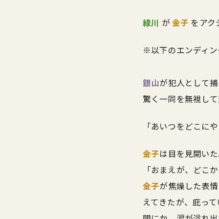
緑川
が
金子
をアク
※以下のエンディン
銀山
が犯人として捕
驚く一同を無視して
「あいつをどこにや
金子
は目を見開いた
「おまえが、どこか
金子
が焦燥した表情
えてきたが、庇って
間にか、涙が溢れ出