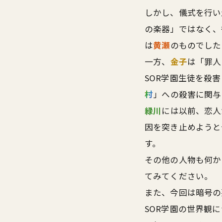
しかし、儀式を行い
の楽器」ではなく、
は
黄瀬
のものでした
一方、
金子
は「罪人
SOR学園生徒を殺
村
」への殺害に関与
緑川
には以前、恋人
因を突き止めようと
す。
その他の人物も何か
てみてください。
また、今回は暗号の
SOR学園の世界観