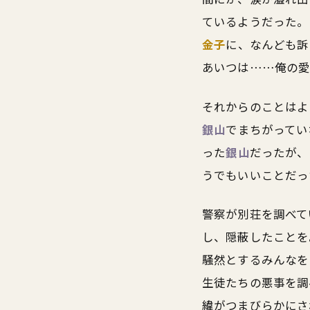
ているようだった。
金子
に、なんども訴
あいつは……俺の愛
それからのことはよ
銀山
でまちがってい
った
銀山
だったが、
うでもいいことだっ
警察が別荘を調べて
し、隠蔽したことを
騒然とするみんなを
生徒たちの悪事を調
緯がつまびらかにさ