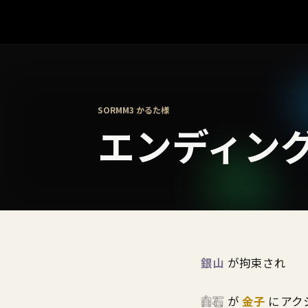
SORMM3 かるた様
エンディング
銀山
が拘束され
白石
が
金子
にアク