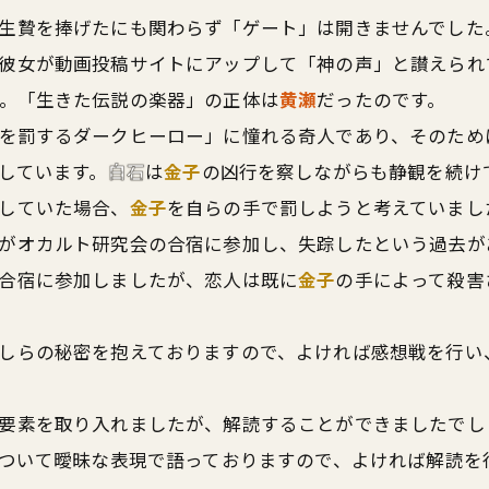
生贄を捧げたにも関わらず「ゲート」は開きませんでした
彼女が動画投稿サイトにアップして「神の声」と讃えられ
。「生きた伝説の楽器」の正体は
黄瀬
だったのです。
を罰するダークヒーロー」に憧れる奇人であり、そのため
害しています。
白石
は
金子
の凶行を察しながらも静観を続け
していた場合、
金子
を自らの手で罰しようと考えていまし
がオカルト研究会の合宿に参加し、失踪したという過去が
合宿に参加しましたが、恋人は既に
金子
の手によって殺害
しらの秘密を抱えておりますので、よければ感想戦を行い
要素を取り入れましたが、解読することができましたでし
について曖昧な表現で語っておりますので、よければ解読を