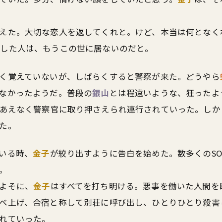
えた。大切な恋人を返してくれと。けど、本当は何となく
した人は、もうこの世に居ないのだと。
く覚えていないが、しばらくすると警察が来た。どうやら
なかったようだ。普段の
銀山
とは程遠いような、狂ったよ
あえなく警察官に取り押さえられ連行されていった。しか
た。
いる時、
金子
が絞り出すように告白を始めた。数多くのS
。
よそに、
金子
はすべてを打ち明ける。悪事を働いた人間を
べ上げ、合宿と称して別荘に呼び出し、ひとりひとり殺害
れていった。