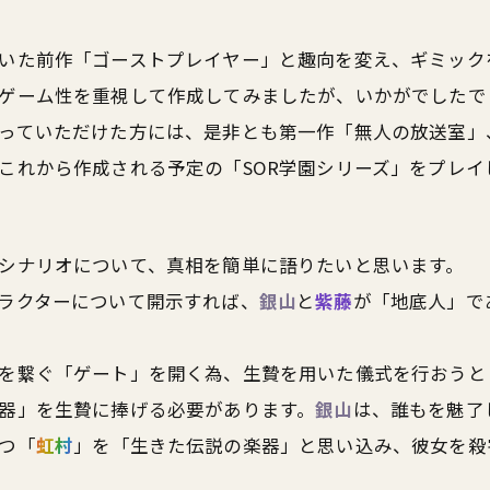
いた前作「ゴーストプレイヤー」と趣向を変え、ギミック
ゲーム性を重視して作成してみましたが、いかがでしたで
っていただけた方には、是非とも第一作「無人の放送室」
これから作成される予定の「SOR学園シリーズ」をプレイ
シナリオについて、真相を簡単に語りたいと思います。
ラクターについて開示すれば、
銀山
と
紫藤
が「地底人」で
を繋ぐ「ゲート」を開く為、生贄を用いた儀式を行おうと
器」を生贄に捧げる必要があります。
銀山
は、誰もを魅了
つ「
虹村
」を「生きた伝説の楽器」と思い込み、彼女を殺