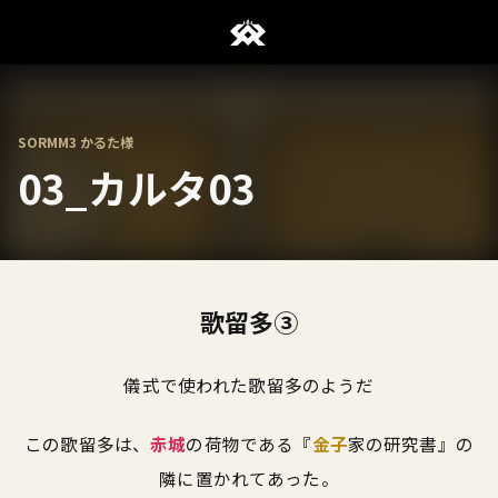
SORMM3 かるた様
03_カルタ03
歌留多③
儀式で使われた歌留多のようだ
この歌留多は、
赤城
の荷物である『
金子
家の研究書』の
隣に置かれてあった。