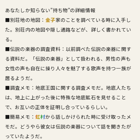
あなたしか知らない”持ち物”の詳細情報
■別荘地の地図：
金子
家のことを調べている時に入手し
た。別荘内の地図や隠し通路などが、詳しく書かれてい
る。
■伝説の楽器の調査資料：以前調べた伝説の楽器に関す
る資料だ。「伝説の楽器」として扱われる、男性の声も
女性の声も自在に操り人々を魅了する歌声を持つ一族が
居るようだ。
■調査メモ：地底王国に関する調査メモだ。地底人たち
は、地上に上がった後に特殊な地底鉱石を見せること
で、お互いの正体を証明し合っているらしい。
■簡易メモ：
虹村
から話しかけられた時に受け取ったメ
モだ。どうやら彼女は伝説の楽器について話を聞きたが
っていたようだ。