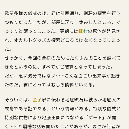
歌留多様の儀式の後、君は計画通り、別荘の探索を行う
つもりだった。だが、部屋に戻り一休みしたところ、ぐ
っすりと眠ってしまった。翌朝には
虹村
の死体が発見さ
れ、オカルトグッズの捜索どころではなくなってしまっ
た。
せっかく、今回の合宿のためにたくさんのことを調べて
きたというのに、すべてがご破算となってしまった。
だが、悪い気分ではない……こんな面白い出来事が起き
たのだ。君にとってはむしろ僥倖といえる。
そういえば、
金子
家に伝わる地底鉱石は彼らが地底人の
末裔である証である、という情報がある。特別な儀式と
特別な供物により地底王国につながる「ゲート」が開
く……と眉唾な話も聞いたことがあるが、まさか何者か