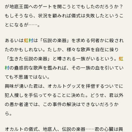
が地底王国へのゲートを開こうとでもしたのだろうか？
もしそうなら、状況を顧みれば儀式は失敗したというこ
とになるが……。
あるいは
虹村
は「伝説の楽器」を求める何者かに殺され
たのかもしれない。たしか、様々な歌声を自在に操り
「生きた伝説の楽器」と噂される一族がいるという。
虹
村
の蠱惑的な歌声を鑑みれば、その一族の血を引いてい
ても不思議ではない。
興味が湧いた君は、オカルトグッズを拝借するついでに
犯人捜しを手伝ってやることに決めた。どうせ、君以外
の愚か者達では、この事件の解決はできないだろうか
ら。
オカルトの儀式、地底人、伝説の楽器……君の心臓は興