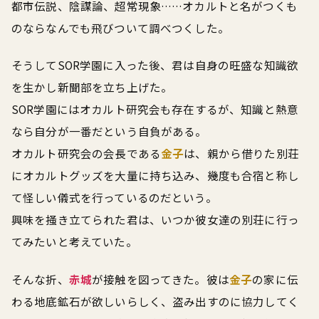
都市伝説、陰謀論、超常現象……オカルトと名がつくも
のならなんでも飛びついて調べつくした。
そうしてSOR学園に入った後、君は自身の旺盛な知識欲
を生かし新聞部を立ち上げた。
SOR学園にはオカルト研究会も存在するが、知識と熱意
なら自分が一番だという自負がある。
オカルト研究会の会長である
金子
は、親から借りた別荘
にオカルトグッズを大量に持ち込み、幾度も合宿と称し
て怪しい儀式を行っているのだという。
興味を掻き立てられた君は、いつか彼女達の別荘に行っ
てみたいと考えていた。
そんな折、
赤城
が接触を図ってきた。彼は
金子
の家に伝
わる地底鉱石が欲しいらしく、盗み出すのに協力してく