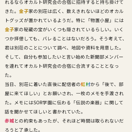
れるならオカルト研究会の合宿に招待すると持ち掛けて
きた。
金子
家の別荘は広く、数えきれないほどのオカル
トグッズが置かれているようだ。特に「物置小屋」には
金子
家の秘蔵の宝がいくつも隠されているらしい。いく
つか拝借しても、バレることはないだろう。そう考えて、
君は別荘のことについて調べ、地図や資料を用意した。
そして、自分も参加したいと言い始めた新聞部メンバー
を連れてオカルト研究会の合宿に合流することとなっ
た。
当日、別荘に着いた直後に配信者の
虹村
から「後で、部
屋に来てほしい」とお願いされ、一枚のメモを手渡され
た。メモにはSOR学園に伝わる「伝説の楽器」に関して
話を聞かせてほしいと書かれていた。
赤城
との約束もあったが、それほど時間は取られないだ
ろうと了承した。