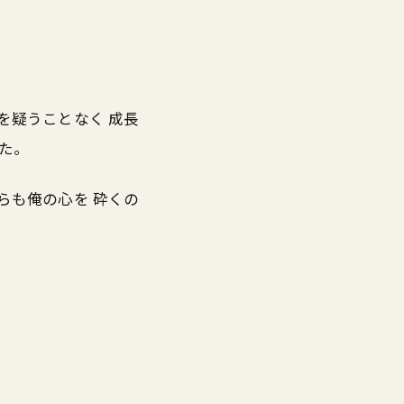
を疑うことなく 成長
た。
らも俺の心を 砕くの