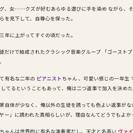
グ、女……クズが好むあらゆる遊びに手を染め ながら、
らを見下して、自尊心を保った。
三年に上がってすぐの頃だった。
生徒だけで結成されたクラシック音楽グループ 「ゴースト
。
して有名な二年の
ピアニスト
ちゃん 、可愛い感じの一年生 
属してるということもあって、俺は二つ返事で加入を決めた
家自体が少なく、俺以外の生徒を誘っても色よい返事がな
ヤー」に誘われた真相らしいが、理由なんてどうでもよか
ちゃんは世界的に有名な演奏家だし、天才と名高い
ヴァ