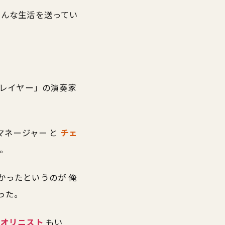
そんな生活を送ってい
プレイヤー」の演奏家
マネージャー と
チェ
。
かったというのが 俺
った。
イオリニスト
もい